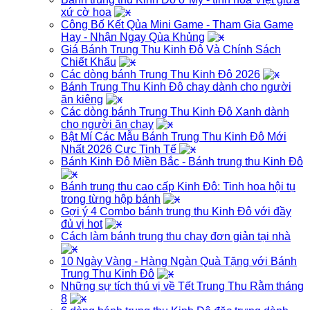
xứ cờ hoa
Công Bố Kết Qủa Mini Game - Tham Gia Game
Hay - Nhận Ngay Qùa Khủng
Giá Bánh Trung Thu Kinh Đô Và Chính Sách
Chiết Khấu
Các dòng bánh Trung Thu Kinh Đô 2026
Bánh Trung Thu Kinh Đô chay dành cho người
ăn kiêng
Các dòng bánh Trung Thu Kinh Đô Xanh dành
cho người ăn chay
Bật Mí Các Mẫu Bánh Trung Thu Kinh Đô Mới
Nhất 2026 Cực Tinh Tế
Bánh Kinh Đô Miền Bắc - Bánh trung thu Kinh Đô
Bánh trung thu cao cấp Kinh Đô: Tinh hoa hội tụ
trong từng hộp bánh
Gợi ý 4 Combo bánh trung thu Kinh Đô với đầy
đủ vị hot
Cách làm bánh trung thu chay đơn giản tại nhà
10 Ngày Vàng - Hàng Ngàn Quà Tặng với Bánh
Trung Thu Kinh Đô
Những sự tích thú vị về Tết Trung Thu Rằm tháng
8