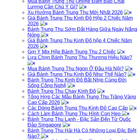
Mua Bánh Trung Thu Online Đảm Bảo Chất
Lượng Cần Chú Ý Gì?
Xu Hướng Bánh Trung Thu Mới Nhất 2026
Giá Bánh Trung Thu Kinh Đô Hộp 2 Chiếc Năm
2026
Bánh Trung Thu Sớm Đắt Hàng Giữa Ngày Nắng
Nóng
Giá Bánh Trung Thu Kinh Đô hộp 4 Chiếc Năm
2026
Gợi Ý Mix Hộp Bánh Trung Thu 2 Chiếc
Lựa Chọn Bánh Trung Thu Thương Hiệu Nào?
Mua Bánh Trung Thu Ngon Ở Đâu Hà Nội?
Giá Bánh Trung Thu Kinh Đô Như Thế Nào?
Bánh Trung Thu Kinh Đô Bắt Nhịp Cùng Đời
Sống Công Nghệ
Bánh Trung Thu Chay Kinh Đô
Tổng Hợp Các Mẫu Bánh Trung Thu Trăng Vàng
Cao Cấp 2026
Các Dòng Bánh Trung Thu Kinh Đô Cao Cấp
Cách Làm Bánh Trung Thu Hình Con Heo
Bánh Trung Thu Lạnh - Đặc Sản Đến Từ Quốc
Đảo Singapore
Bánh Trung Thu Hải Hà Có Những Loại Đặc Biệt
Nào?