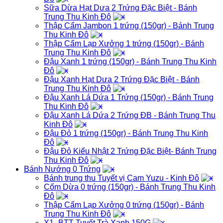
Sữa Dừa Hạt Dưa 2 Trứng Đặc Biệt - Bánh
Trung Thu Kinh Đô
Thập Cẩm Jambon 1 trứng (150gr) - Bánh Trung
Thu Kinh Đô
Thập Cẩm Lạp Xưởng 1 trứng (150gr) - Bánh
Trung Thu Kinh Đô
Đậu Xanh 1 trứng (150gr) - Bánh Trung Thu Kinh
Đô
Đậu Xanh Hạt Dưa 2 Trứng Đặc Biệt - Bánh
Trung Thu Kinh Đô
Đậu Xanh Lá Dứa 1 Trứng (150gr) - Bánh Trung
Thu Kinh Đô
Đậu Xanh Lá Dứa 2 Trứng ĐB - Bánh Trung Thu
Kinh Đô
Đậu Đỏ 1 trứng (150gr) - Bánh Trung Thu Kinh
Đô
Đậu Đỏ Kiểu Nhật 2 Trứng Đặc Biệt- Bánh Trung
Thu Kinh Đô
Bánh Nướng 0 Trứng
Bánh trung thu Tuyết vị Cam Yuzu - Kinh Đô
Cốm Dừa 0 trứng (150gr) - Bánh Trung Thu Kinh
Đô
Thập Cẩm Lạp Xưởng 0 trứng (150gr) - Bánh
Trung Thu Kinh Đô
X1_BTT Tuyết Trà Xanh 150G