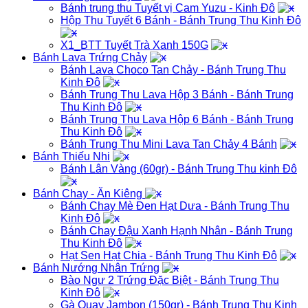
Bánh trung thu Tuyết vị Cam Yuzu - Kinh Đô
Hộp Thu Tuyết 6 Bánh - Bánh Trung Thu Kinh Đô
X1_BTT Tuyết Trà Xanh 150G
Bánh Lava Trứng Chảy
Bánh Lava Choco Tan Chảy - Bánh Trung Thu
Kinh Đô
Bánh Trung Thu Lava Hộp 3 Bánh - Bánh Trung
Thu Kinh Đô
Bánh Trung Thu Lava Hộp 6 Bánh - Bánh Trung
Thu Kinh Đô
Bánh Trung Thu Mini Lava Tan Chảy 4 Bánh
Bánh Thiếu Nhi
Bánh Lân Vàng (60gr) - Bánh Trung Thu kinh Đô
Bánh Chay - Ăn Kiêng
Bánh Chay Mè Đen Hạt Dưa - Bánh Trung Thu
Kinh Đô
Bánh Chay Đậu Xanh Hạnh Nhân - Bánh Trung
Thu Kinh Đô
Hạt Sen Hạt Chia - Bánh Trung Thu Kinh Đô
Bánh Nướng Nhân Trứng
Bào Ngư 2 Trứng Đặc Biệt - Bánh Trung Thu
Kinh Đô
Gà Quay Jambon (150gr) - Bánh Trung Thu Kinh