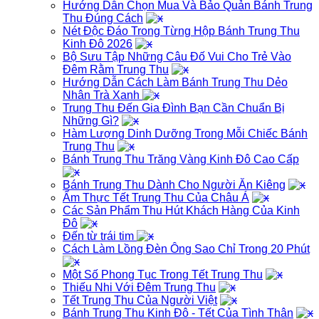
Hướng Dẫn Chọn Mua Và Bảo Quản Bánh Trung
Thu Đúng Cách
Nét Độc Đáo Trong Từng Hộp Bánh Trung Thu
Kinh Đô 2026
Bộ Sưu Tập Những Câu Đố Vui Cho Trẻ Vào
Đêm Rằm Trung Thu
Hướng Dẫn Cách Làm Bánh Trung Thu Dẻo
Nhân Trà Xanh
Trung Thu Đến Gia Đình Bạn Cần Chuẩn Bị
Những Gì?
Hàm Lượng Dinh Dưỡng Trong Mỗi Chiếc Bánh
Trung Thu
Bánh Trung Thu Trăng Vàng Kinh Đô Cao Cấp
Bánh Trung Thu Dành Cho Người Ăn Kiêng
Ẩm Thực Tết Trung Thu Của Châu Á
Các Sản Phẩm Thu Hút Khách Hàng Của Kinh
Đô
Đến từ trái tim
Cách Làm Lồng Đèn Ông Sao Chỉ Trong 20 Phút
Một Số Phong Tục Trong Tết Trung Thu
Thiếu Nhi Với Đêm Trung Thu
Tết Trung Thu Của Người Việt
Bánh Trung Thu Kinh Đô - Tết Của Tình Thân