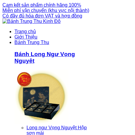
Cam kết sản phẩm chính hãng 100%
Miễn phí vận chuyển (khu vực nội thành)
Có đầy đủ hóa đơn VAT và hợp đồng
Trang chủ
Giới Thiệu
Bánh Trung Thu
Bánh Long Ngư Vọng
Nguyệt
Long ngư Vọng Nguyệt Hộp
sơn mài