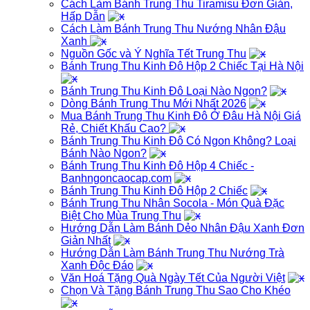
Cách Làm Bánh Trung Thu Tiramisu Đơn Giản,
Hấp Dẫn
Cách Làm Bánh Trung Thu Nướng Nhân Đậu
Xanh
Nguồn Gốc và Ý Nghĩa Tết Trung Thu
Bánh Trung Thu Kinh Đô Hộp 2 Chiếc Tại Hà Nội
Bánh Trung Thu Kinh Đô Loại Nào Ngon?
Dòng Bánh Trung Thu Mới Nhất 2026
Mua Bánh Trung Thu Kinh Đô Ở Đâu Hà Nội Giá
Rẻ, Chiết Khấu Cao?
Bánh Trung Thu Kinh Đô Có Ngon Không? Loại
Bánh Nào Ngon?
Bánh Trung Thu Kinh Đô Hộp 4 Chiếc -
Banhngoncaocap.com
Bánh Trung Thu Kinh Đô Hộp 2 Chiếc
Bánh Trung Thu Nhân Socola - Món Quà Đặc
Biệt Cho Mùa Trung Thu
Hướng Dẫn Làm Bánh Dẻo Nhân Đậu Xanh Đơn
Giản Nhất
Hướng Dẫn Làm Bánh Trung Thu Nướng Trà
Xanh Độc Đáo
Văn Hoá Tặng Quà Ngày Tết Của Người Việt
Chọn Và Tặng Bánh Trung Thu Sao Cho Khéo