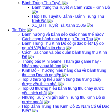
Bánh Trung Thu Tuyết
Bánh trung thu Tuyết vị Cam Yuzu - Kinh Đô
Hộp Thu Tuyết 6 Bánh - Bánh Trung Thu
Kinh Đô
X1_BTT Tuyết Trà Xanh 150G
Tin Tức
Bánh nướng và bánh dẻo khác nhau thế nào?
Cách chọn bánh phù hợp dịp Trung Thu
Bánh Trung Thu Kinh Đô có gì đặc biệt? Lý do
người Việt luôn tin chọn
Cách lựa chọn và bảo quản bánh trung thu Kinh
Đô
Thông báo Mini Game: Tham gia game hay -
Nhận ngay quà khủng
Kinh Đô - Thương hiệu hàng đầu về bánh trung
thu cho Doanh nghiệp
Top 3 thương hiệu bánh trung thu trứng chảy
được yêu thích nhất
Top 03 thương hiệu bánh trung thu chay được
yêu thích nhất
Những lưu ý khi gửi bánh Trung thu Kinh Đô đi
nước ngoài
Hộp Bánh Trung Thu Kinh Đô 25 Năm Có Gì Đặc
Biệt?