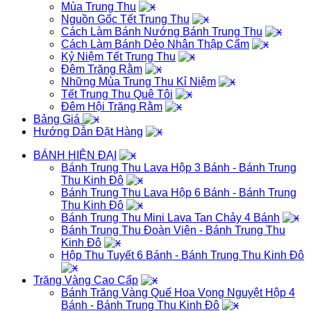
Mùa Trung Thu
Nguồn Gốc Tết Trung Thu
Cách Làm Bánh Nướng Bánh Trung Thu
Cách Làm Bánh Dẻo Nhân Thập Cẩm
Kỷ Niệm Tết Trung Thu
Đêm Trăng Rằm
Những Mùa Trung Thu Kỉ Niệm
Tết Trung Thu Quê Tôi
Đêm Hội Trăng Rằm
Bảng Giá
Hướng Dẫn Đặt Hàng
BÁNH HIỆN ĐẠI
Bánh Trung Thu Lava Hộp 3 Bánh - Bánh Trung
Thu Kinh Đô
Bánh Trung Thu Lava Hộp 6 Bánh - Bánh Trung
Thu Kinh Đô
Bánh Trung Thu Mini Lava Tan Chảy 4 Bánh
Bánh Trung Thu Đoàn Viên - Bánh Trung Thu
Kinh Đô
Hộp Thu Tuyết 6 Bánh - Bánh Trung Thu Kinh Đô
Trăng Vàng Cao Cấp
Bánh Trăng Vàng Quế Hoa Vọng Nguyệt Hộp 4
Bánh - Bánh Trung Thu Kinh Đô