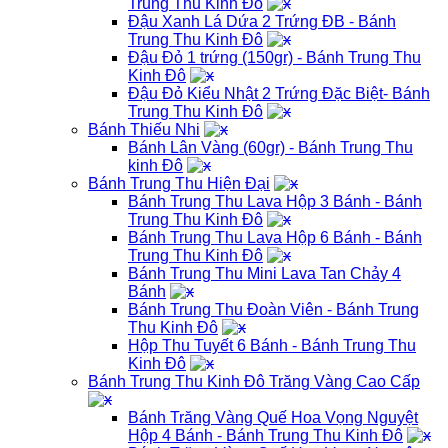
Trung Thu Kinh Đô
Đậu Xanh Lá Dứa 2 Trứng ĐB - Bánh
Trung Thu Kinh Đô
Đậu Đỏ 1 trứng (150gr) - Bánh Trung Thu
Kinh Đô
Đậu Đỏ Kiểu Nhật 2 Trứng Đặc Biệt- Bánh
Trung Thu Kinh Đô
Bánh Thiếu Nhi
Bánh Lân Vàng (60gr) - Bánh Trung Thu
kinh Đô
Bánh Trung Thu Hiện Đại
Bánh Trung Thu Lava Hộp 3 Bánh - Bánh
Trung Thu Kinh Đô
Bánh Trung Thu Lava Hộp 6 Bánh - Bánh
Trung Thu Kinh Đô
Bánh Trung Thu Mini Lava Tan Chảy 4
Bánh
Bánh Trung Thu Đoàn Viên - Bánh Trung
Thu Kinh Đô
Hộp Thu Tuyết 6 Bánh - Bánh Trung Thu
Kinh Đô
Bánh Trung Thu Kinh Đô Trăng Vàng Cao Cấp
Bánh Trăng Vàng Quế Hoa Vọng Nguyệt
Hộp 4 Bánh - Bánh Trung Thu Kinh Đô