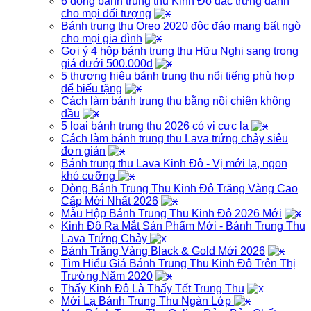
6 dòng bánh trung thu Kinh Đô đặc trưng dành
cho mọi đối tượng
Bánh trung thu Oreo 2020 độc đáo mang bất ngờ
cho mọi gia đình
Gợi ý 4 hộp bánh trung thu Hữu Nghị sang trọng
giá dưới 500.000đ
5 thương hiệu bánh trung thu nổi tiếng phù hợp
để biếu tặng
Cách làm bánh trung thu bằng nồi chiên không
dầu
5 loại bánh trung thu 2026 có vị cực lạ
Cách làm bánh trung thu Lava trứng chảy siêu
đơn giản
Bánh trung thu Lava Kinh Đô - Vị mới lạ, ngon
khó cưỡng
Dòng Bánh Trung Thu Kinh Đô Trăng Vàng Cao
Cấp Mới Nhất 2026
Mẫu Hộp Bánh Trung Thu Kinh Đô 2026 Mới
Kinh Đô Ra Mắt Sản Phẩm Mới - Bánh Trung Thu
Lava Trứng Chảy
Bánh Trăng Vàng Black & Gold Mới 2026
Tìm Hiểu Giá Bánh Trung Thu Kinh Đô Trên Thị
Trường Năm 2020
Thấy Kinh Đô Là Thấy Tết Trung Thu
Mới Lạ Bánh Trung Thu Ngàn Lớp