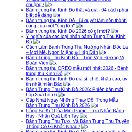
chuộng?
Bánh trung thu Kinh Đô thật và giả - 04 cách phân
biệt dễ dàng
Bánh trung thu Kinh Đô - Bí quyết làm nên thành
công của một "ông lớn"
Bánh trung thu Kinh Đô 2026 có gì mới?
Ý nghĩa của các loại nhân bánh Trung Thu Kinh
Đô
Cách Làm Bánh Trung Thu Nướng Nhân Độc Lạ
– Mới Mẻ, Ngon Miệng & Hấp Dẫn
Bánh Trung Thu Kinh Đô – Trọn Vẹn Hương Vị
Đoàn Viên
Bánh trung thu OREO mẫu mới nhất 2026 - Bánh
trung thu Kinh Đô
Bánh trung thu Kinh Đô giá sỉ, chiết khấu cao, uy
tín nhất miền Bắc
Bánh Trung Thu Kinh Đô 2026: Phiên bản mới
hộp 3 và hộp 6
Cập Nhật Ngay Những Thay Đổi Trong Mẫu
Bánh Trung Thu Kinh Đô 2026
Công Bố Kết Qủa Mini Game - Lựa Nhân Bánh
Hay - Nhận Quà Liền Tay
Bánh Trung Thu Tươi Và Bánh Trung Thu Truyền
Thống Có Gì Khác Nhau?
Bánh trung thu Kinh Đô ở Mỹ - tinh hoa Việt giữa