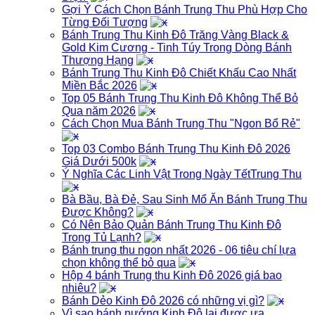
Gợi Ý Cách Chọn Bánh Trung Thu Phù Hợp Cho
Từng Đối Tượng
Bánh Trung Thu Kinh Đô Trăng Vàng Black &
Gold Kim Cương - Tinh Túy Trong Dòng Bánh
Thượng Hạng
Bánh Trung Thu Kinh Đô Chiết Khấu Cao Nhất
Miền Bắc 2026
Top 05 Bánh Trung Thu Kinh Đô Không Thể Bỏ
Qua năm 2026
Cách Chọn Mua Bánh Trung Thu "Ngon Bổ Rẻ"
Top 03 Combo Bánh Trung Thu Kinh Đô 2026
Giá Dưới 500k
Ý Nghĩa Các Linh Vật Trong Ngày TếtTrung Thu
Bà Bầu, Bà Đẻ, Sau Sinh Mổ Ăn Bánh Trung Thu
Được Không?
Có Nên Bảo Quản Bánh Trung Thu Kinh Đô
Trong Tủ Lạnh?
Bánh trung thu ngon nhất 2026 - 06 tiêu chí lựa
chọn không thể bỏ qua
Hộp 4 bánh Trung thu Kinh Đô 2026 giá bao
nhiêu?
Bánh Dẻo Kinh Đô 2026 có những vị gì?
Vì sao bánh nướng Kinh Đô lại được ưa