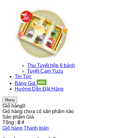
Thu Tuyết hộp 6 bánh
Tuyết Cam Yuzu
Tin Tức
Bảng Giá
Hướng Dẫn Đặt Hàng
Menu
Giỏ hàng
0
Giỏ hàng chưa có sản phẩm nào
Sản phẩm
Giá
Tổng :
0 ₫
Giỏ hàng
Thanh toán