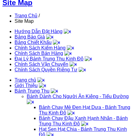
Site Map
Trang Chủ
/
Site Map
Hướng Dẫn Đặt Hàng
Bảng Báo Giá
Bảng Chiết Khấu
Chính Sách Kiểm Hàng
Chính Sách Bán Hàng
Đại Lý Bánh Trung Thu Kinh Đô
Chính Sách Vận Chuyển
Chính Sách Quyền Riêng Tư
Trang chủ
Giới Thiệu
Bánh Trung Thu
Bánh Dành Cho Người Ăn Kiêng - Tiểu Đường
Bánh Chay Mè Đen Hạt Dưa - Bánh Trung
Thu Kinh Đô
Bánh Chay Đậu Xanh Hạnh Nhân - Bánh
Trung Thu Kinh Đô
Hạt Sen Hạt Chia - Bánh Trung Thu Kinh
Đô