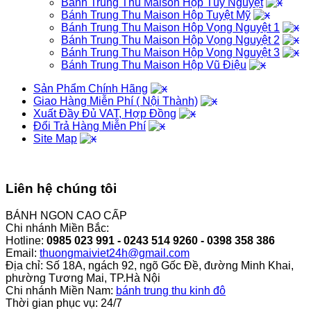
Bánh Trung Thu Maison Hộp Túy Nguyệt
Bánh Trung Thu Maison Hộp Tuyệt Mỹ
Bánh Trung Thu Maison Hộp Vọng Nguyệt 1
Bánh Trung Thu Maison Hộp Vọng Nguyệt 2
Bánh Trung Thu Maison Hộp Vọng Nguyệt 3
Bánh Trung Thu Maison Hộp Vũ Điệu
Sản Phẩm Chính Hãng
Giao Hàng Miễn Phí ( Nội Thành)
Xuất Đầy Đủ VAT, Hợp Đồng
Đổi Trả Hàng Miễn Phí
Site Map
Liên hệ chúng tôi
BÁNH NGON CAO CẤP
Chi nhánh Miền Bắc:
Hotline:
0985 023 991 - 0243 514 9260 - 0398 358 386
Email:
thuongmaiviet24h@gmail.com
Địa chỉ: Số 18A, ngách 92, ngõ Gốc Đề, đường Minh Khai,
phường Tương Mai, TP.Hà Nội
Chi nhánh Miền Nam:
bánh trung thu kinh đô
Thời gian phục vụ: 24/7