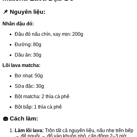
📌 Nguyên liệu:
Nhân đậu đỏ:
Đậu đỏ nấu chín, xay mịn: 200g
Đường: 80g
Dầu ăn: 30g
Lõi lava matcha:
Bơ nhạt: 50g
Sữa đặc: 30g
Bột matcha: 2 thìa cà phê
Bột bắp: 1 thìa cà phê
🧁 Cách làm:
Làm lõi lava:
Trộn tất cả nguyên liệu, nấu nhẹ trên bếp
→ để nguội → đổ vào khuôn nhỏ, cấp đông 2–3 giờ.