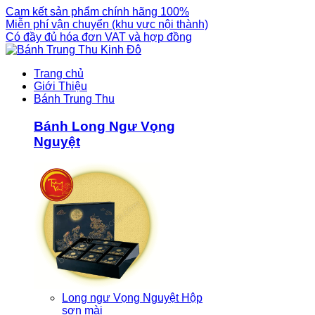
Cam kết sản phẩm chính hãng 100%
Miễn phí vận chuyển (khu vực nội thành)
Có đầy đủ hóa đơn VAT và hợp đồng
Trang chủ
Giới Thiệu
Bánh Trung Thu
Bánh Long Ngư Vọng
Nguyệt
Long ngư Vọng Nguyệt Hộp
sơn mài