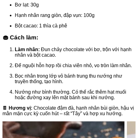
Bơ lạt: 30g
Hạnh nhân rang giòn, đập vụn: 100g
Bột cacao: 1 thìa cà phê
🧁 Cách làm:
Làm nhân:
Đun chảy chocolate với bơ, trộn với hạnh
nhân và bột cacao.
Để nguội hỗn hợp rồi chia viên nhỏ, vo tròn làm nhân.
Bọc nhân trong lớp vỏ bánh trung thu nướng như
truyền thống, tạo hình.
Nướng như bình thường. Có thể rắc thêm hạt muối
hoặc đường xay lên mặt bánh sau khi nướng.
🍫
Hương vị:
Chocolate đậm đà, hạnh nhân bùi giòn, hậu vị
mằn mặn cực kỳ cuốn hút – rất “Tây” và hợp xu hướng.