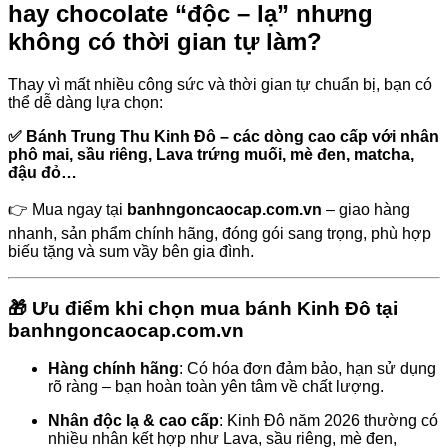
hay chocolate “độc – lạ” nhưng
không có thời gian tự làm?
Thay vì mất nhiều công sức và thời gian tự chuẩn bị, bạn có
thể dễ dàng lựa chọn:
✅ Bánh Trung Thu Kinh Đô – các dòng cao cấp với nhân
phô mai, sầu riêng, Lava trứng muối, mè đen, matcha,
đậu đỏ…
👉 Mua ngay tại
banhngoncaocap.com.vn
– giao hàng
nhanh, sản phẩm chính hãng, đóng gói sang trọng, phù hợp
biếu tặng và sum vầy bên gia đình.
🎁 Ưu điểm khi chọn mua bánh Kinh Đô tại
banhngoncaocap.com.vn
Hàng chính hãng
: Có hóa đơn đảm bảo, hạn sử dụng
rõ ràng – bạn hoàn toàn yên tâm về chất lượng.
Nhân độc lạ & cao cấp
: Kinh Đô năm 2026 thường có
nhiều nhân kết hợp như Lava, sầu riêng, mè đen,