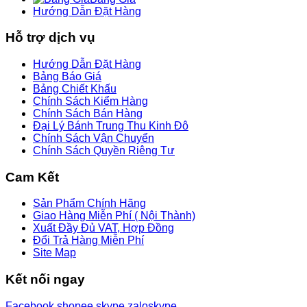
Hướng Dẫn Đặt Hàng
Hỗ trợ dịch vụ
Hướng Dẫn Đặt Hàng
Bảng Báo Giá
Bảng Chiết Khấu
Chính Sách Kiểm Hàng
Chính Sách Bán Hàng
Đại Lý Bánh Trung Thu Kinh Đô
Chính Sách Vận Chuyển
Chính Sách Quyền Riêng Tư
Cam Kết
Sản Phẩm Chính Hãng
Giao Hàng Miễn Phí ( Nội Thành)
Xuất Đầy Đủ VAT, Hợp Đồng
Đổi Trả Hàng Miễn Phí
Site Map
Kết nối ngay
Facebook
shopee
skype
zalo
skype