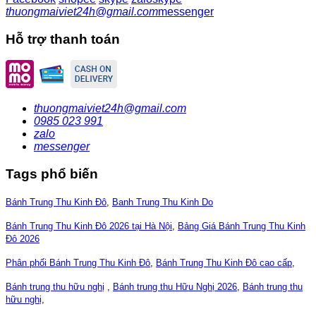
thuongmaiviet24h@gmail.com
messenger
Hỗ trợ thanh toán
thuongmaiviet24h@gmail.com
0985 023 991
zalo
messenger
Tags phổ biến
Bánh Trung Thu Kinh Đô
,
Banh Trung Thu Kinh Do
Bánh Trung Thu Kinh Đô 2026 tại Hà Nội
,
Bảng Giá Bánh Trung Thu Kinh
Đô 2026
Phân phối Bánh Trung Thu Kinh Đô
,
Bánh Trung Thu Kinh Đô cao cấp
,
Bánh trung thu hữu nghị
,
Bánh trung thu Hữu Nghị 2026
,
Bánh trung thu
hữu nghị
,