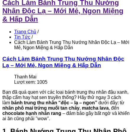
Cách Làm Bánh Trung Thu Nướng
Nhân Độc Lạ – Mới Mẻ, Ngon Miệng
& Hấp Dẫn
Trang Chủ
/
Tin Tức
/
Cách Làm Bánh Trung Thu Nướng Nhân Độc Lạ – Mới
Mẻ, Ngon Miệng & Hấp Dẫn
Cách Làm Bánh Trung Thu Nướng Nhân Độc
Lạ – Mới Mẻ, Ngon Miệng & Hấp Dẫn
Thanh Mai
Lượt xem: 1005
Bạn đã quá quen với các loại bánh trung thu nhân đậu xanh,
thập cẩm hay hạt sen truyền thống? Hãy thử ngay 3 cách
làm
bánh trung thu nhân “độc – lạ – ngon”
dưới đây: từ
nhân phô mai trứng muối tan chảy
,
matcha lava
, đến
chocolate hạnh nhân rang
– đảm bảo gây bất ngờ và khiến
ai ăn cũng phải "wow".
1. Bánh Nướng Trung Thu Nhân Phô