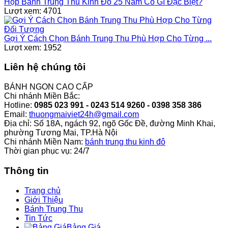
Hộp Bánh Trung Thu Kinh Đô 25 Năm Có Gì Đặc Biệt?
Lượt xem: 4701
Gợi Ý Cách Chọn Bánh Trung Thu Phù Hợp Cho Từng ...
Lượt xem: 1952
Liên hệ chúng tôi
BÁNH NGON CAO CẤP
Chi nhánh Miền Bắc:
Hotline:
0985 023 991 - 0243 514 9260 - 0398 358 386
Email:
thuongmaiviet24h@gmail.com
Địa chỉ: Số 18A, ngách 92, ngõ Gốc Đề, đường Minh Khai,
phường Tương Mai, TP.Hà Nội
Chi nhánh Miền Nam:
bánh trung thu kinh đô
Thời gian phục vụ: 24/7
Thông tin
Trang chủ
Giới Thiệu
Bánh Trung Thu
Tin Tức
Bảng Giá