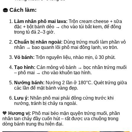
🧁 Cách làm:
Làm nhân phô mai lava:
Trộn cream cheese + sữa
đặc + bột bánh dẻo → cho vào túi bắt kem, để đông
trong tủ đá 2–3 giờ.
Chuẩn bị nhân ngoài:
Dùng trứng muối làm phần vỏ
nhân → bao quanh lõi phô mai đông lạnh, vo tròn.
Vỏ bánh:
Trộn nguyên liệu, nhào mịn, ủ 30 phút.
Tạo hình:
Cán mỏng vỏ bánh → bọc nhân trứng muối
– phô mai → cho vào khuôn tạo hình.
Nướng bánh:
Nướng 2 lần ở 180°C. Quét trứng giữa
các lần để mặt bánh vàng đẹp.
Lưu ý:
Nhân phô mai phải đông cứng trước khi
nướng, tránh bị chảy ra ngoài.
🧡
Hương vị:
Phô mai béo mặn quyện trứng muối, phần
nhân tan chảy đầy cuốn hút – rất được ưa chuộng trong
dòng bánh trung thu hiện đại.