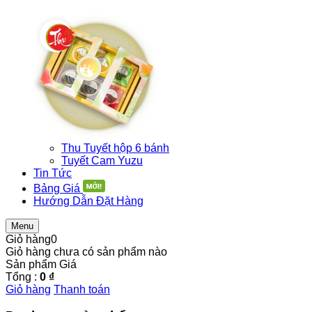
Thu Tuyết hộp 6 bánh
Tuyết Cam Yuzu
Tin Tức
Bảng Giá
Hướng Dẫn Đặt Hàng
Menu
Giỏ hàng
0
Giỏ hàng chưa có sản phẩm nào
Sản phẩm
Giá
Tổng :
0 ₫
Giỏ hàng
Thanh toán