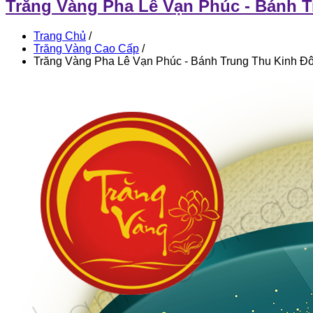
Trăng Vàng Pha Lê Vạn Phúc - Bánh 
Trang Chủ
/
Trăng Vàng Cao Cấp
/
Trăng Vàng Pha Lê Vạn Phúc - Bánh Trung Thu Kinh Đ
Trăng
Vàng
Pha
Lê
Vạn
Phúc
-
Bánh
Trung
Thu
Kinh
Đô