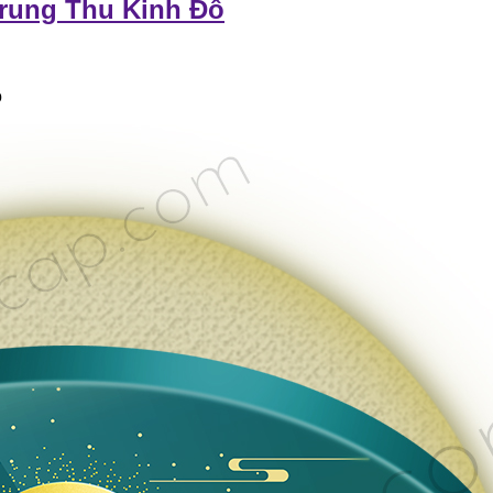
Trung Thu Kinh Đô
ô