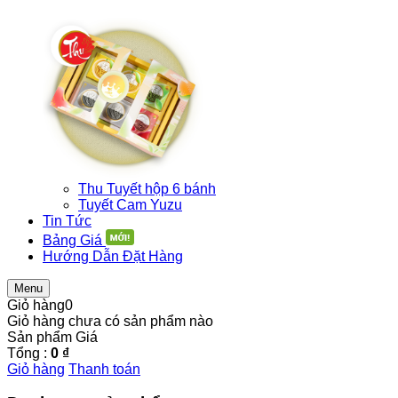
Thu Tuyết hộp 6 bánh
Tuyết Cam Yuzu
Tin Tức
Bảng Giá
Hướng Dẫn Đặt Hàng
Menu
Giỏ hàng
0
Giỏ hàng chưa có sản phẩm nào
Sản phẩm
Giá
Tổng :
0 ₫
Giỏ hàng
Thanh toán