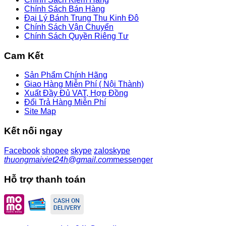
Chính Sách Bán Hàng
Đại Lý Bánh Trung Thu Kinh Đô
Chính Sách Vận Chuyển
Chính Sách Quyền Riêng Tư
Cam Kết
Sản Phẩm Chính Hãng
Giao Hàng Miễn Phí ( Nội Thành)
Xuất Đầy Đủ VAT, Hợp Đồng
Đổi Trả Hàng Miễn Phí
Site Map
Kết nối ngay
Facebook
shopee
skype
zalo
skype
thuongmaiviet24h@gmail.com
messenger
Hỗ trợ thanh toán