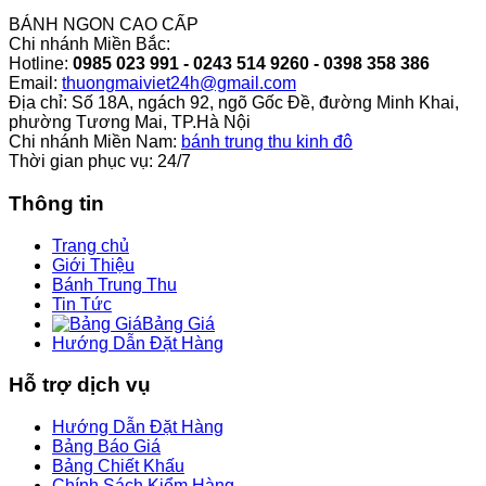
BÁNH NGON CAO CẤP
Chi nhánh Miền Bắc:
Hotline:
0985 023 991 - 0243 514 9260 - 0398 358 386
Email:
thuongmaiviet24h@gmail.com
Địa chỉ: Số 18A, ngách 92, ngõ Gốc Đề, đường Minh Khai,
phường Tương Mai, TP.Hà Nội
Chi nhánh Miền Nam:
bánh trung thu kinh đô
Thời gian phục vụ: 24/7
Thông tin
Trang chủ
Giới Thiệu
Bánh Trung Thu
Tin Tức
Bảng Giá
Hướng Dẫn Đặt Hàng
Hỗ trợ dịch vụ
Hướng Dẫn Đặt Hàng
Bảng Báo Giá
Bảng Chiết Khấu
Chính Sách Kiểm Hàng