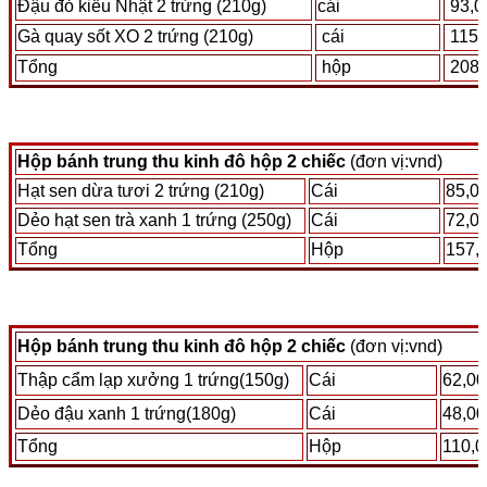
Đậu đỏ kiểu Nhật 2 trứng (210g)
cái
93,0
Gà quay sốt XO 2 trứng (210g)
cái
115,
Tổng
hộp
208,
Hộp bánh trung thu kinh đô hộp 2 chiếc
(đơn vị:vnd)
Hạt sen dừa tươi 2 trứng (210g)
Cái
85,0
Dẻo hạt sen trà xanh 1 trứng (250g)
Cái
72,0
Tổng
Hộp
157,
Hộp bánh trung thu kinh đô hộp 2 chiếc
(đơn vị:vnd)
Thập cẩm lạp xưởng 1 trứng(150g)
Cái
62,00
Dẻo đậu xanh 1 trứng(180g)
Cái
48,00
Tổng
Hộp
110,0