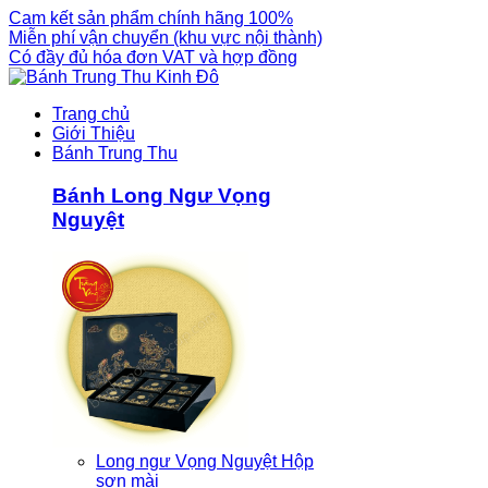
Cam kết sản phẩm chính hãng 100%
Miễn phí vận chuyển (khu vực nội thành)
Có đầy đủ hóa đơn VAT và hợp đồng
Trang chủ
Giới Thiệu
Bánh Trung Thu
Bánh Long Ngư Vọng
Nguyệt
Long ngư Vọng Nguyệt Hộp
sơn mài