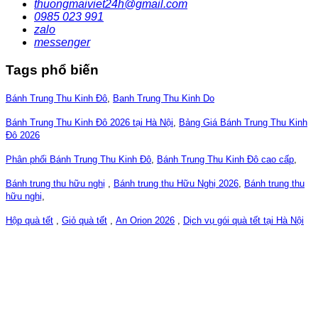
thuongmaiviet24h@gmail.com
0985 023 991
zalo
messenger
Tags phổ biến
Bánh Trung Thu Kinh Đô
,
Banh Trung Thu Kinh Do
Bánh Trung Thu Kinh Đô 2026 tại Hà Nội
,
Bảng Giá Bánh Trung Thu Kinh
Đô 2026
Phân phối Bánh Trung Thu Kinh Đô
,
Bánh Trung Thu Kinh Đô cao cấp
,
Bánh trung thu hữu nghị
,
Bánh trung thu Hữu Nghị 2026
,
Bánh trung thu
hữu nghị
,
Hộp quà tết
,
Giỏ quà tết
,
An Orion 2026
,
Dịch vụ gói quà tết tại Hà Nội
CÔNG TY CỔ PHẦN CHM VIỆT NAM
ĐKKD số: 0107763332, 04/04/2017