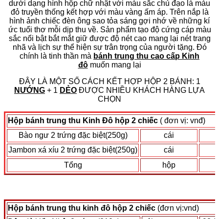
dưới dạng hình hộp chữ nhật với màu sắc chủ đạo là màu
đỏ truyền thống kết hợp với màu vàng ấm áp. Trên nắp là
hình ảnh chiếc đèn ông sao tỏa sáng gợi nhớ về những kí
ức tuổi thơ mỗi dịp thu về. Sản phẩm tạo độ cứng cáp màu
sắc nổi bật bắt mắt giữ được độ nét cao mang lại nét trang
nhã và lịch sự thể hiện sự trân trọng của người tặng. Đó
chính là tinh thần mà
bánh trung thu cao cấp Kinh
đô
muốn mang lại
ĐÂY LÀ MỘT SỐ CÁCH KẾT HỢP HỘP 2 BÁNH: 1
NƯỚNG
+ 1
DẺO
ĐƯỢC NHIỀU KHÁCH HÀNG LỰA
CHỌN
Hộp bánh trung thu Kinh Đô hộp 2 chiếc
( đơn vị: vnđ)
Bào ngư 2 trứng đặc biệt(250g)
cái
Jambon xá xíu 2 trứng đặc biệt(250g)
cái
Tổng
hộp
Hộp bánh trung thu kinh đô hộp 2 chiếc
(đơn vị:vnd)