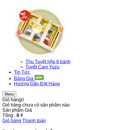
Thu Tuyết hộp 6 bánh
Tuyết Cam Yuzu
Tin Tức
Bảng Giá
Hướng Dẫn Đặt Hàng
Menu
Giỏ hàng
0
Giỏ hàng chưa có sản phẩm nào
Sản phẩm
Giá
Tổng :
0 ₫
Giỏ hàng
Thanh toán