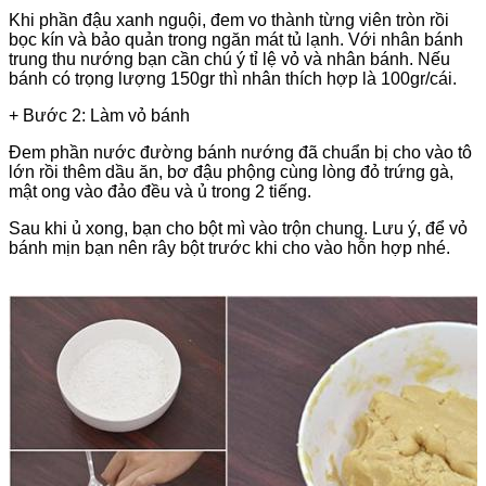
Khi phần đậu xanh nguội, đem vo thành từng viên tròn rồi
bọc kín và bảo quản trong ngăn mát tủ lạnh. Với nhân bánh
trung thu nướng bạn cần chú ý tỉ lệ vỏ và nhân bánh. Nếu
bánh có trọng lượng 150gr thì nhân thích hợp là 100gr/cái.
+ Bước 2: Làm vỏ bánh
Đem phần nước đường bánh nướng đã chuẩn bị cho vào tô
lớn rồi thêm dầu ăn, bơ đậu phộng cùng lòng đỏ trứng gà,
mật ong vào đảo đều và ủ trong 2 tiếng.
Sau khi ủ xong, bạn cho bột mì vào trộn chung. Lưu ý, để vỏ
bánh mịn bạn nên rây bột trước khi cho vào hỗn hợp nhé.