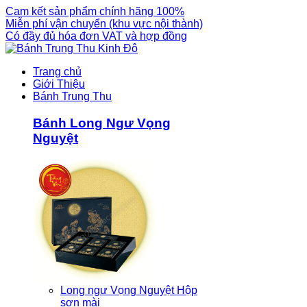
Cam kết sản phẩm chính hãng 100%
Miễn phí vận chuyển (khu vực nội thành)
Có đầy đủ hóa đơn VAT và hợp đồng
Trang chủ
Giới Thiệu
Bánh Trung Thu
Bánh Long Ngư Vọng
Nguyệt
Long ngư Vọng Nguyệt Hộp
sơn mài