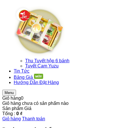
Thu Tuyết hộp 6 bánh
Tuyết Cam Yuzu
Tin Tức
Bảng Giá
Hướng Dẫn Đặt Hàng
Menu
Giỏ hàng
0
Giỏ hàng chưa có sản phẩm nào
Sản phẩm
Giá
Tổng :
0 ₫
Giỏ hàng
Thanh toán