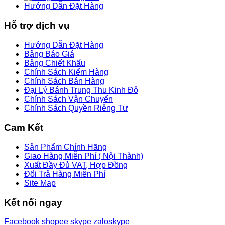
Hướng Dẫn Đặt Hàng
Hỗ trợ dịch vụ
Hướng Dẫn Đặt Hàng
Bảng Báo Giá
Bảng Chiết Khấu
Chính Sách Kiểm Hàng
Chính Sách Bán Hàng
Đại Lý Bánh Trung Thu Kinh Đô
Chính Sách Vận Chuyển
Chính Sách Quyền Riêng Tư
Cam Kết
Sản Phẩm Chính Hãng
Giao Hàng Miễn Phí ( Nội Thành)
Xuất Đầy Đủ VAT, Hợp Đồng
Đổi Trả Hàng Miễn Phí
Site Map
Kết nối ngay
Facebook
shopee
skype
zalo
skype