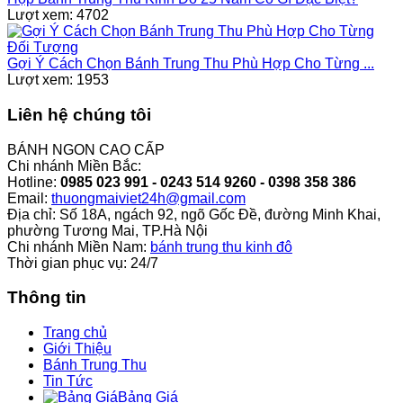
Lượt xem: 4702
Gợi Ý Cách Chọn Bánh Trung Thu Phù Hợp Cho Từng ...
Lượt xem: 1953
Liên hệ chúng tôi
BÁNH NGON CAO CẤP
Chi nhánh Miền Bắc:
Hotline:
0985 023 991 - 0243 514 9260 - 0398 358 386
Email:
thuongmaiviet24h@gmail.com
Địa chỉ: Số 18A, ngách 92, ngõ Gốc Đề, đường Minh Khai,
phường Tương Mai, TP.Hà Nội
Chi nhánh Miền Nam:
bánh trung thu kinh đô
Thời gian phục vụ: 24/7
Thông tin
Trang chủ
Giới Thiệu
Bánh Trung Thu
Tin Tức
Bảng Giá