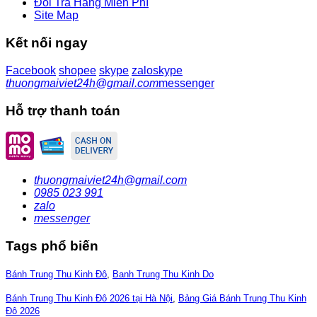
Đổi Trả Hàng Miễn Phí
Site Map
Kết nối ngay
Facebook
shopee
skype
zalo
skype
thuongmaiviet24h@gmail.com
messenger
Hỗ trợ thanh toán
thuongmaiviet24h@gmail.com
0985 023 991
zalo
messenger
Tags phổ biến
Bánh Trung Thu Kinh Đô
,
Banh Trung Thu Kinh Do
Bánh Trung Thu Kinh Đô 2026 tại Hà Nội
,
Bảng Giá Bánh Trung Thu Kinh
Đô 2026