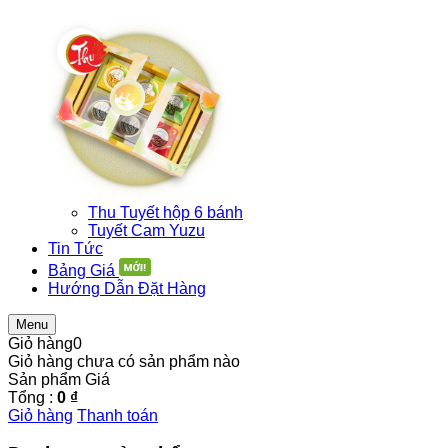
Thu Tuyết hộp 6 bánh
Tuyết Cam Yuzu
Tin Tức
Bảng Giá
Hướng Dẫn Đặt Hàng
Menu
Giỏ hàng
0
Giỏ hàng chưa có sản phẩm nào
Sản phẩm
Giá
Tổng :
0 ₫
Giỏ hàng
Thanh toán