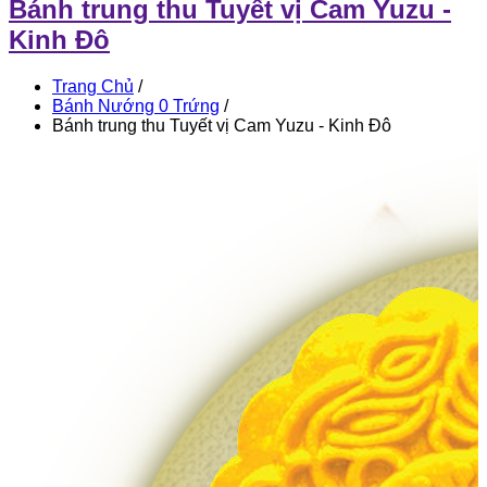
Bánh trung thu Tuyết vị Cam Yuzu -
Kinh Đô
Trang Chủ
/
Bánh Nướng 0 Trứng
/
Bánh trung thu Tuyết vị Cam Yuzu - Kinh Đô
Bánh
trung
thu
Tuyết
vị
Cam
Yuzu
-
Kinh
Đô