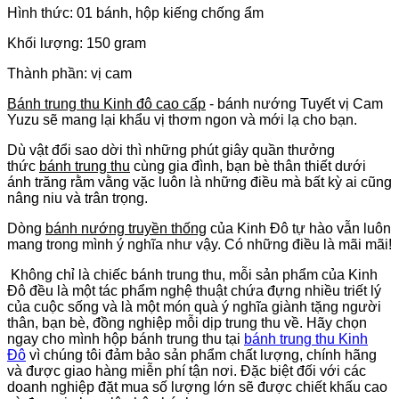
Hình thức: 01 bánh, hộp kiếng chống ẩm
Khối lượng: 150 gram
Thành phần: vị cam
Bánh trung thu Kinh đô cao cấp
- bánh nướng Tuyết vị Cam
Yuzu sẽ mang lại khẩu vị thơm ngon và mới lạ cho bạn.
Dù vật đổi sao dời thì những phút giây quần thưởng
thức
bánh trung thu
cùng gia đình, bạn bè thân thiết dưới
ánh trăng rằm vằng vặc luôn là những điều mà bất kỳ ai cũng
nâng niu và trân trọng.
Dòng
bánh nướng truyền thống
của Kinh Đô tự hào vẫn luôn
mang trong mình ý nghĩa như vậy. Có những điều là mãi mãi!
Không chỉ là chiếc bánh trung thu, mỗi sản phẩm của Kinh
Đô đều là một tác phẩm nghệ thuật chứa đựng nhiều triết lý
của cuộc sống và là một món quà ý nghĩa giành tặng người
thân, bạn bè, đồng nghiệp mỗi dịp trung thu về. Hãy chọn
ngay cho mình hộp bánh trung thu tại
bánh trung thu Kinh
Đô
vì chúng tôi đảm bảo sản phẩm chất lượng, chính hãng
và được giao hàng miễn phí tận nơi. Đặc biệt đối với các
doanh nghiệp đặt mua số lượng lớn sẽ được chiết khấu cao