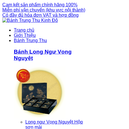
Cam kết sản phẩm chính hãng 100%
Miễn phí vận chuyển (khu vực nội thành)
Có đầy đủ hóa đơn VAT và hợp đồng
Trang chủ
Giới Thiệu
Bánh Trung Thu
Bánh Long Ngư Vọng
Nguyệt
Long ngư Vọng Nguyệt Hộp
sơn mài