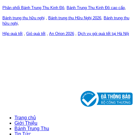
Phân phối Bánh Trung Thu Kinh Đô
,
Bánh Trung Thu Kinh Đô cao cấp
,
Bánh trung thu hữu nghị
,
Bánh trung thu Hữu Nghị 2026
,
Bánh trung thu
hữu nghị
,
Hộp quà tết
,
Giỏ quà tết
,
An Orion 2026
,
Dịch vụ gói quà tết tại Hà Nội
CÔNG TY CỔ PHẦN CHM VIỆT NAM
ĐKKD số: 0107763332, 04/04/2017
DO SỞ KẾ HOẠCH VÀ ĐẦU TƯ THÀNH PHỐ HÀ NỘI
CẤP
Trang chủ
Giới Thiệu
Bánh Trung Thu
Tin Tức