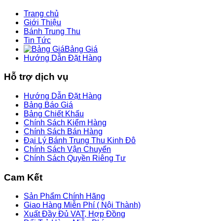
Trang chủ
Giới Thiệu
Bánh Trung Thu
Tin Tức
Bảng Giá
Hướng Dẫn Đặt Hàng
Hỗ trợ dịch vụ
Hướng Dẫn Đặt Hàng
Bảng Báo Giá
Bảng Chiết Khấu
Chính Sách Kiểm Hàng
Chính Sách Bán Hàng
Đại Lý Bánh Trung Thu Kinh Đô
Chính Sách Vận Chuyển
Chính Sách Quyền Riêng Tư
Cam Kết
Sản Phẩm Chính Hãng
Giao Hàng Miễn Phí ( Nội Thành)
Xuất Đầy Đủ VAT, Hợp Đồng