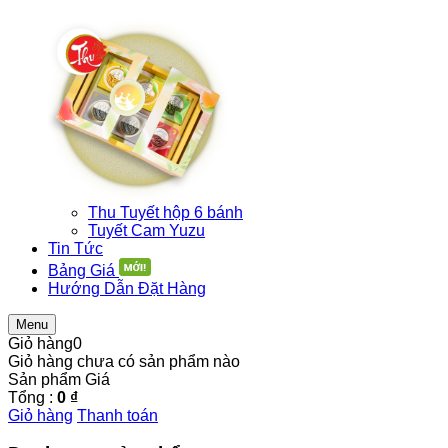
Thu Tuyết hộp 6 bánh
Tuyết Cam Yuzu
Tin Tức
Bảng Giá
Hướng Dẫn Đặt Hàng
Menu
Giỏ hàng
0
Giỏ hàng chưa có sản phẩm nào
Sản phẩm
Giá
Tổng :
0 ₫
Giỏ hàng
Thanh toán