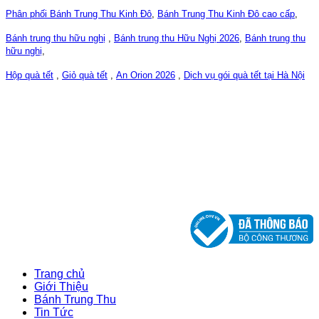
Phân phối Bánh Trung Thu Kinh Đô
,
Bánh Trung Thu Kinh Đô cao cấp
,
Bánh trung thu hữu nghị
,
Bánh trung thu Hữu Nghị 2026
,
Bánh trung thu
hữu nghị
,
Hộp quà tết
,
Giỏ quà tết
,
An Orion 2026
,
Dịch vụ gói quà tết tại Hà Nội
CÔNG TY CỔ PHẦN CHM VIỆT NAM
ĐKKD số: 0107763332, 04/04/2017
DO SỞ KẾ HOẠCH VÀ ĐẦU TƯ THÀNH PHỐ HÀ NỘI
CẤP
Trang chủ
Giới Thiệu
Bánh Trung Thu
Tin Tức