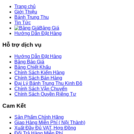
Trang chủ
Giới Thiệu
Bánh Trung Thu
Tin Tức
Bảng Giá
Hướng Dẫn Đặt Hàng
Hỗ trợ dịch vụ
Hướng Dẫn Đặt Hàng
Bảng Báo Giá
Bảng Chiết Khấu
Chính Sách Kiểm Hàng
Chính Sách Bán Hàng
Đại Lý Bánh Trung Thu Kinh Đô
Chính Sách Vận Chuyển
Chính Sách Quyền Riêng Tư
Cam Kết
Sản Phẩm Chính Hãng
Giao Hàng Miễn Phí ( Nội Thành)
Xuất Đầy Đủ VAT, Hợp Đồng
Đổi Trả Hàng Miễn Phí