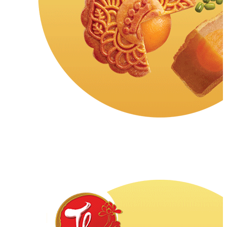
5.0
7768
đánh
giá
Đậu
Xanh
Hạt
Dưa
2
Trứng
Đặc
Biệt
-