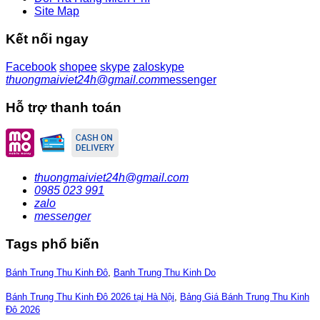
Site Map
Kết nối ngay
Facebook
shopee
skype
zalo
skype
thuongmaiviet24h@gmail.com
messenger
Hỗ trợ thanh toán
thuongmaiviet24h@gmail.com
0985 023 991
zalo
messenger
Tags phổ biến
Bánh Trung Thu Kinh Đô
,
Banh Trung Thu Kinh Do
Bánh Trung Thu Kinh Đô 2026 tại Hà Nội
,
Bảng Giá Bánh Trung Thu Kinh
Đô 2026