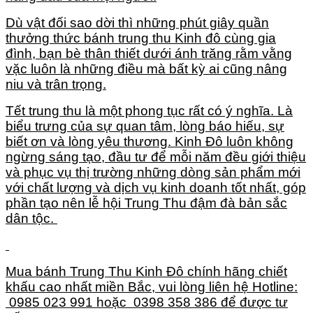
Dù vật đối sao dời thì những phút giây quần
thưởng thức bánh trung thu Kinh đô cùng gia
đình, bạn bè thân thiết dưới ánh trăng rằm vằng
vặc luôn là những điều mà bất kỳ ai cũng nâng
niu và trân trọng.
Tết trung thu là một phong tục rất có ý nghĩa. Là
biểu trưng của sự quan tâm, lòng báo hiếu, sự
biết ơn và lòng yêu thương. Kinh Đô luôn không
ngừng sáng tạo, đầu tư để mỗi năm đều giới thiệu
và phục vụ thị trường những dòng sản phẩm mới
với chất lượng và dịch vụ kinh doanh tốt nhất, góp
phần tạo nên lễ hội Trung Thu đậm đà bản sắc
dân tộc.
Mua bánh Trung Thu Kinh Đô chính hãng chiết
khấu cao nhất miền Bắc, vui lòng liên hệ Hotline:
0985 023 991 hoặc 0398 358 386 để được tư