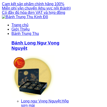
Cam kết sản phẩm chính hãng 100%
Miễn phí vận chuyển (khu vực nội thành)
Có đầy đủ hóa đơn VAT và hợp đồng
Trang chủ
Giới Thiệu
Bánh Trung Thu
Bánh Long Ngư Vọng
Nguyệt
Long ngư Vọng Nguyệt Hộp
sơn mài