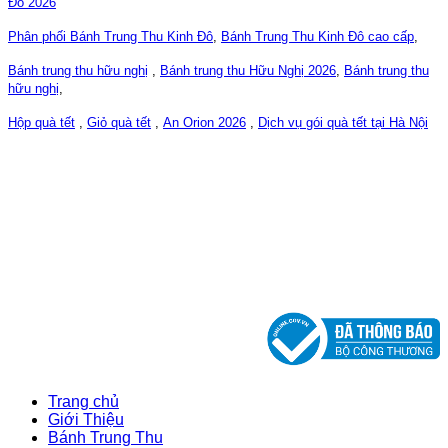
Đô 2026
Phân phối Bánh Trung Thu Kinh Đô
,
Bánh Trung Thu Kinh Đô cao cấp
,
Bánh trung thu hữu nghị
,
Bánh trung thu Hữu Nghị 2026
,
Bánh trung thu
hữu nghị
,
Hộp quà tết
,
Giỏ quà tết
,
An Orion 2026
,
Dịch vụ gói quà tết tại Hà Nội
CÔNG TY CỔ PHẦN CHM VIỆT NAM
ĐKKD số: 0107763332, 04/04/2017
DO SỞ KẾ HOẠCH VÀ ĐẦU TƯ THÀNH PHỐ HÀ NỘI
CẤP
Trang chủ
Giới Thiệu
Bánh Trung Thu