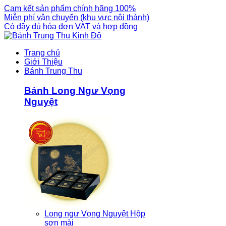
Cam kết sản phẩm chính hãng 100%
Miễn phí vận chuyển (khu vực nội thành)
Có đầy đủ hóa đơn VAT và hợp đồng
Trang chủ
Giới Thiệu
Bánh Trung Thu
Bánh Long Ngư Vọng
Nguyệt
Long ngư Vọng Nguyệt Hộp
sơn mài