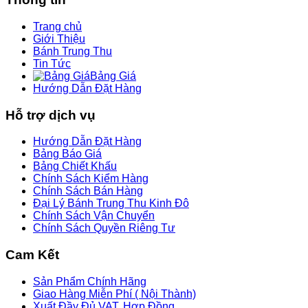
Trang chủ
Giới Thiệu
Bánh Trung Thu
Tin Tức
Bảng Giá
Hướng Dẫn Đặt Hàng
Hỗ trợ dịch vụ
Hướng Dẫn Đặt Hàng
Bảng Báo Giá
Bảng Chiết Khấu
Chính Sách Kiểm Hàng
Chính Sách Bán Hàng
Đại Lý Bánh Trung Thu Kinh Đô
Chính Sách Vận Chuyển
Chính Sách Quyền Riêng Tư
Cam Kết
Sản Phẩm Chính Hãng
Giao Hàng Miễn Phí ( Nội Thành)
Xuất Đầy Đủ VAT, Hợp Đồng