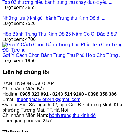
Top 03 thương hiệu bánh trung thu chay được yêu ...
Lượt xem: 2655
Những lưu ý khi gửi bánh Trung thu Kinh Đô đi ...
Lượt xem: 7526
Hộp Bánh Trung Thu Kinh Đô 25 Năm Có Gì Đặc Biệt?
Lượt xem: 4706
Gợi Ý Cách Chọn Bánh Trung Thu Phù Hợp Cho Từng ...
Lượt xem: 1956
Liên hệ chúng tôi
BÁNH NGON CAO CẤP
Chi nhánh Miền Bắc:
Hotline:
0985 023 991 - 0243 514 9260 - 0398 358 386
Email:
thuongmaiviet24h@gmail.com
Địa chỉ: Số 18A, ngách 92, ngõ Gốc Đề, đường Minh Khai,
phường Tương Mai, TP.Hà Nội
Chi nhánh Miền Nam:
bánh trung thu kinh đô
Thời gian phục vụ: 24/7
Thông tin