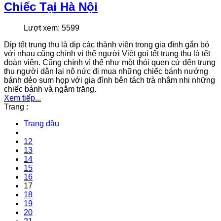
Chiếc Tại Hà Nội
Lượt xem: 5599
Dịp tết trung thu là dịp các thành viên trong gia đình gắn bó
với nhau cũng chính vì thế người Việt gọi tết trung thu là tết
đoàn viên. Cũng chính vì thế như một thói quen cứ đến trung
thu người dân lại nô nức đi mua những chiếc bánh nướng
bánh dẻo sum họp với gia đình bên tách trà nhâm nhi những
chiếc bánh và ngắm trăng.
Xem tiếp...
Trang :
Trang đầu
12
13
14
15
16
17
18
19
20