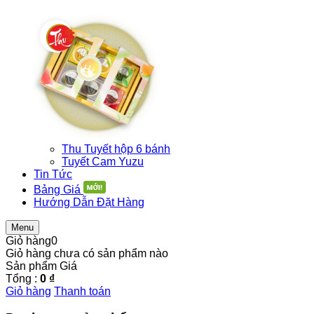
Thu Tuyết hộp 6 bánh
Tuyết Cam Yuzu
Tin Tức
Bảng Giá
Hướng Dẫn Đặt Hàng
Menu
Giỏ hàng
0
Giỏ hàng chưa có sản phẩm nào
Sản phẩm
Giá
Tổng :
0 ₫
Giỏ hàng
Thanh toán