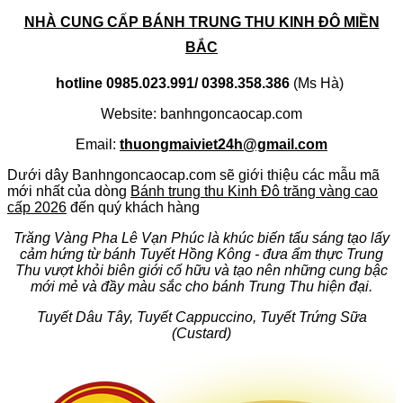
NHÀ CUNG CẤP BÁNH TRUNG THU KINH ĐÔ MIỀN
BẮC
hotline 0985.023.991/ 0398.358.386
(Ms Hà)
Website: banhngoncaocap.com
Email:
thuongmaiviet24h@gmail.com
Dưới dây Banhngoncaocap.com sẽ giới thiệu các mẫu mã
mới nhất của dòng
Bánh trung thu Kinh Đô trăng vàng cao
cấp 2026
đến quý khách hàng
Trăng Vàng Pha Lê Vạn Phúc là khúc biến tấu sáng tạo lấy
cảm hứng từ bánh Tuyết Hồng Kông - đưa ẩm thực Trung
Thu vượt khỏi biê
n giới cố hữu và tạo nên những cung bậc
mới mẻ và đầy màu sắc cho bánh Trung Thu hiện đại.
Tuyết Dâu Tây,
Tuyết Cappuccino,
Tuyết Trứng Sữa
(Custard)