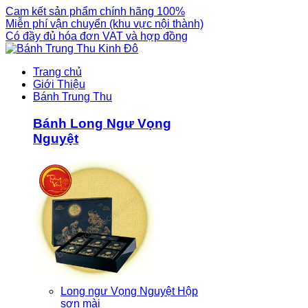
Cam kết sản phẩm chính hãng 100%
Miễn phí vận chuyển (khu vực nội thành)
Có đầy đủ hóa đơn VAT và hợp đồng
Trang chủ
Giới Thiệu
Bánh Trung Thu
Bánh Long Ngư Vọng
Nguyệt
Long ngư Vọng Nguyệt Hộp
sơn mài