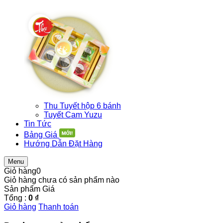
Thu Tuyết hộp 6 bánh
Tuyết Cam Yuzu
Tin Tức
Bảng Giá
Hướng Dẫn Đặt Hàng
Menu
Giỏ hàng
0
Giỏ hàng chưa có sản phẩm nào
Sản phẩm
Giá
Tổng :
0 ₫
Giỏ hàng
Thanh toán