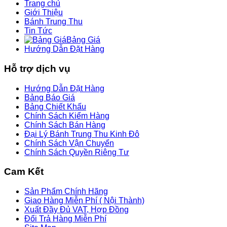
Trang chủ
Giới Thiệu
Bánh Trung Thu
Tin Tức
Bảng Giá
Hướng Dẫn Đặt Hàng
Hỗ trợ dịch vụ
Hướng Dẫn Đặt Hàng
Bảng Báo Giá
Bảng Chiết Khấu
Chính Sách Kiểm Hàng
Chính Sách Bán Hàng
Đại Lý Bánh Trung Thu Kinh Đô
Chính Sách Vận Chuyển
Chính Sách Quyền Riêng Tư
Cam Kết
Sản Phẩm Chính Hãng
Giao Hàng Miễn Phí ( Nội Thành)
Xuất Đầy Đủ VAT, Hợp Đồng
Đổi Trả Hàng Miễn Phí