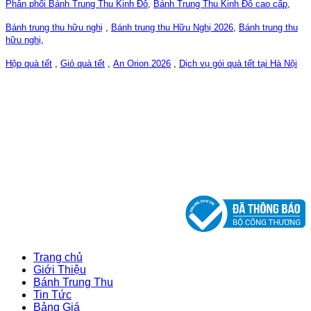
Phân phối Bánh Trung Thu Kinh Đô
,
Bánh Trung Thu Kinh Đô cao cấp
,
Bánh trung thu hữu nghị
,
Bánh trung thu Hữu Nghị 2026
,
Bánh trung thu
hữu nghị
,
Hộp quà tết
,
Giỏ quà tết
,
An Orion 2026
,
Dịch vụ gói quà tết tại Hà Nội
CÔNG TY CỔ PHẦN CHM VIỆT NAM
ĐKKD số: 0107763332, 04/04/2017
DO SỞ KẾ HOẠCH VÀ ĐẦU TƯ THÀNH PHỐ HÀ NỘI
CẤP
Trang chủ
Giới Thiệu
Bánh Trung Thu
Tin Tức
Bảng Giá