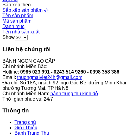
Sắp xếp theo
Sắp xếp sản phẩm -/+
Tên sản phẩm
Mã sản phẩm
Danh mục
Tên nhà sản xuất
Show
Liên hệ chúng tôi
BÁNH NGON CAO CẤP
Chi nhánh Miền Bắc:
Hotline:
0985 023 991 - 0243 514 9260 - 0398 358 386
Email:
thuongmaiviet24h@gmail.com
Địa chỉ: Số 18A, ngách 92, ngõ Gốc Đề, đường Minh Khai,
phường Tương Mai, TP.Hà Nội
Chi nhánh Miền Nam:
bánh trung thu kinh đô
Thời gian phục vụ: 24/7
Thông tin
Trang chủ
Giới Thiệu
Bánh Trung Thu