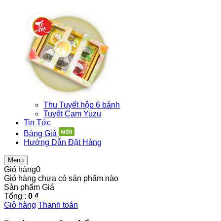
Thu Tuyết hộp 6 bánh
Tuyết Cam Yuzu
Tin Tức
Bảng Giá
Hướng Dẫn Đặt Hàng
Menu
Giỏ hàng
0
Giỏ hàng chưa có sản phẩm nào
Sản phẩm
Giá
Tổng :
0 ₫
Giỏ hàng
Thanh toán