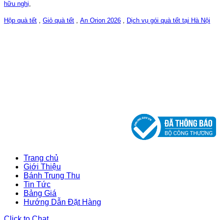
hữu nghị
,
Hộp quà tết
,
Giỏ quà tết
,
An Orion 2026
,
Dịch vụ gói quà tết tại Hà Nội
CÔNG TY CỔ PHẦN CHM VIỆT NAM
ĐKKD số: 0107763332, 04/04/2017
DO SỞ KẾ HOẠCH VÀ ĐẦU TƯ THÀNH PHỐ HÀ NỘI
CẤP
Trang chủ
Giới Thiệu
Bánh Trung Thu
Tin Tức
Bảng Giá
Hướng Dẫn Đặt Hàng
Click to Chat