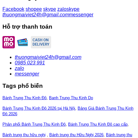
Facebook
shopee
skype
zalo
skype
thuongmaiviet24h@gmail.com
messenger
Hỗ trợ thanh toán
thuongmaiviet24h@gmail.com
0985 023 991
zalo
messenger
Tags phổ biến
Bánh Trung Thu Kinh Đô
,
Banh Trung Thu Kinh Do
Bánh Trung Thu Kinh Đô 2026 tại Hà Nội
,
Bảng Giá Bánh Trung Thu Kinh
Đô 2026
Phân phối Bánh Trung Thu Kinh Đô
,
Bánh Trung Thu Kinh Đô cao cấp
,
Bánh trung thu hữu nghị
,
Bánh trung thu Hữu Nghị 2026
,
Bánh trung thu