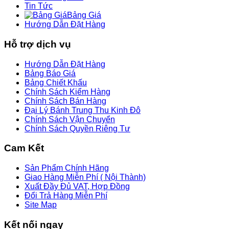
Tin Tức
Bảng Giá
Hướng Dẫn Đặt Hàng
Hỗ trợ dịch vụ
Hướng Dẫn Đặt Hàng
Bảng Báo Giá
Bảng Chiết Khấu
Chính Sách Kiểm Hàng
Chính Sách Bán Hàng
Đại Lý Bánh Trung Thu Kinh Đô
Chính Sách Vận Chuyển
Chính Sách Quyền Riêng Tư
Cam Kết
Sản Phẩm Chính Hãng
Giao Hàng Miễn Phí ( Nội Thành)
Xuất Đầy Đủ VAT, Hợp Đồng
Đổi Trả Hàng Miễn Phí
Site Map
Kết nối ngay