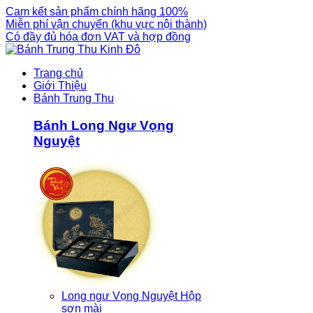
Cam kết sản phẩm chính hãng 100%
Miễn phí vận chuyển (khu vực nội thành)
Có đầy đủ hóa đơn VAT và hợp đồng
Trang chủ
Giới Thiệu
Bánh Trung Thu
Bánh Long Ngư Vọng
Nguyệt
Long ngư Vọng Nguyệt Hộp
sơn mài