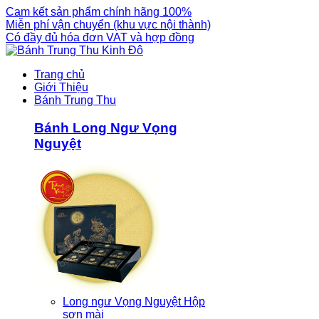
Cam kết sản phẩm chính hãng 100%
Miễn phí vận chuyển (khu vực nội thành)
Có đầy đủ hóa đơn VAT và hợp đồng
Trang chủ
Giới Thiệu
Bánh Trung Thu
Bánh Long Ngư Vọng
Nguyệt
Long ngư Vọng Nguyệt Hộp
sơn mài