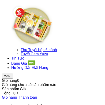
Thu Tuyết hộp 6 bánh
Tuyết Cam Yuzu
Tin Tức
Bảng Giá
Hướng Dẫn Đặt Hàng
Menu
Giỏ hàng
0
Giỏ hàng chưa có sản phẩm nào
Sản phẩm
Giá
Tổng :
0 ₫
Giỏ hàng
Thanh toán