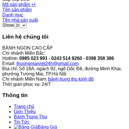
Mã sản phẩm +/-
Tên sản phẩm
Danh mục
Tên nhà sản xuất
Show
Liên hệ chúng tôi
BÁNH NGON CAO CẤP
Chi nhánh Miền Bắc:
Hotline:
0985 023 991 - 0243 514 9260 - 0398 358 386
Email:
thuongmaiviet24h@gmail.com
Địa chỉ: Số 18A, ngách 92, ngõ Gốc Đề, đường Minh Khai,
phường Tương Mai, TP.Hà Nội
Chi nhánh Miền Nam:
bánh trung thu kinh đô
Thời gian phục vụ: 24/7
Thông tin
Trang chủ
Giới Thiệu
Bánh Trung Thu
Tin Tức
Bảng Giá