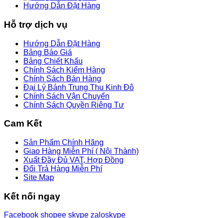
Hướng Dẫn Đặt Hàng
Hỗ trợ dịch vụ
Hướng Dẫn Đặt Hàng
Bảng Báo Giá
Bảng Chiết Khấu
Chính Sách Kiểm Hàng
Chính Sách Bán Hàng
Đại Lý Bánh Trung Thu Kinh Đô
Chính Sách Vận Chuyển
Chính Sách Quyền Riêng Tư
Cam Kết
Sản Phẩm Chính Hãng
Giao Hàng Miễn Phí ( Nội Thành)
Xuất Đầy Đủ VAT, Hợp Đồng
Đổi Trả Hàng Miễn Phí
Site Map
Kết nối ngay
Facebook
shopee
skype
zalo
skype