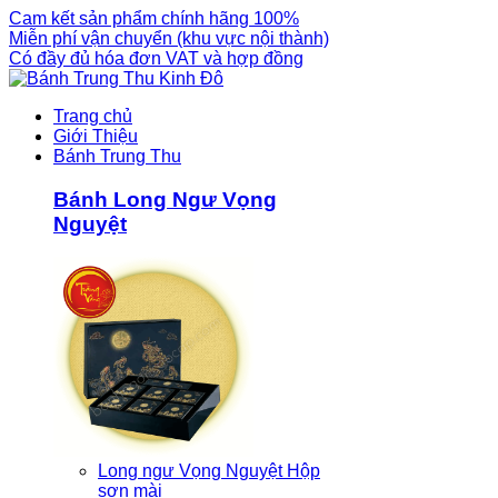
Cam kết sản phẩm chính hãng 100%
Miễn phí vận chuyển (khu vực nội thành)
Có đầy đủ hóa đơn VAT và hợp đồng
Trang chủ
Giới Thiệu
Bánh Trung Thu
Bánh Long Ngư Vọng
Nguyệt
Long ngư Vọng Nguyệt Hộp
sơn mài