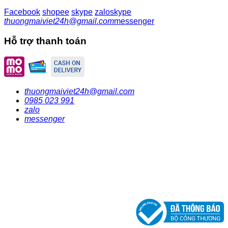
Facebook
shopee
skype
zalo
skype
thuongmaiviet24h@gmail.com
messenger
Hỗ trợ thanh toán
thuongmaiviet24h@gmail.com
0985 023 991
zalo
messenger
CÔNG TY CỔ PHẦN CHM VIỆT NAM
ĐKKD số: 0107763332, 04/04/2017
DO SỞ KẾ HOẠCH VÀ ĐẦU TƯ THÀNH PHỐ HÀ NỘI
CẤP