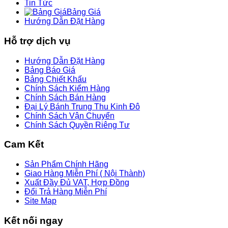
Tin Tức
Bảng Giá
Hướng Dẫn Đặt Hàng
Hỗ trợ dịch vụ
Hướng Dẫn Đặt Hàng
Bảng Báo Giá
Bảng Chiết Khấu
Chính Sách Kiểm Hàng
Chính Sách Bán Hàng
Đại Lý Bánh Trung Thu Kinh Đô
Chính Sách Vận Chuyển
Chính Sách Quyền Riêng Tư
Cam Kết
Sản Phẩm Chính Hãng
Giao Hàng Miễn Phí ( Nội Thành)
Xuất Đầy Đủ VAT, Hợp Đồng
Đổi Trả Hàng Miễn Phí
Site Map
Kết nối ngay