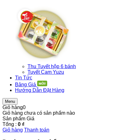
Thu Tuyết hộp 6 bánh
Tuyết Cam Yuzu
Tin Tức
Bảng Giá
Hướng Dẫn Đặt Hàng
Menu
Giỏ hàng
0
Giỏ hàng chưa có sản phẩm nào
Sản phẩm
Giá
Tổng :
0 ₫
Giỏ hàng
Thanh toán