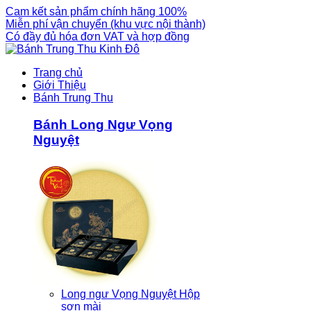
Cam kết sản phẩm chính hãng 100%
Miễn phí vận chuyển (khu vực nội thành)
Có đầy đủ hóa đơn VAT và hợp đồng
Trang chủ
Giới Thiệu
Bánh Trung Thu
Bánh Long Ngư Vọng
Nguyệt
Long ngư Vọng Nguyệt Hộp
sơn mài