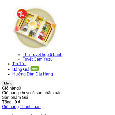
Thu Tuyết hộp 6 bánh
Tuyết Cam Yuzu
Tin Tức
Bảng Giá
Hướng Dẫn Đặt Hàng
Menu
Giỏ hàng
0
Giỏ hàng chưa có sản phẩm nào
Sản phẩm
Giá
Tổng :
0 ₫
Giỏ hàng
Thanh toán